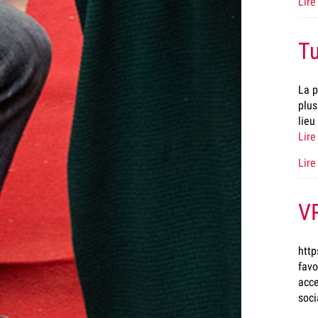
Lire 
T
La p
plus
lieu
Lire
Lire 
VR
http
favo
acce
soci