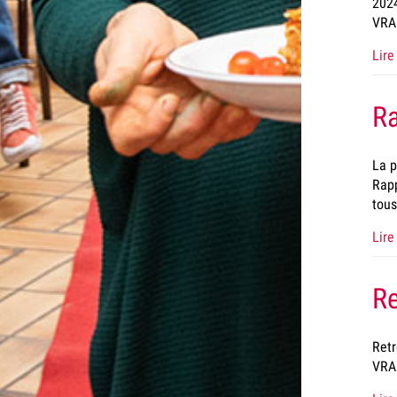
2024
VRA
Lire 
Ra
La p
Rapp
tous
Lire 
Re
Retr
VRA