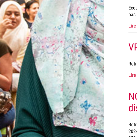
Ecou
pas 
Lire 
V
Retr
Lire 
N
di
Retr
2024