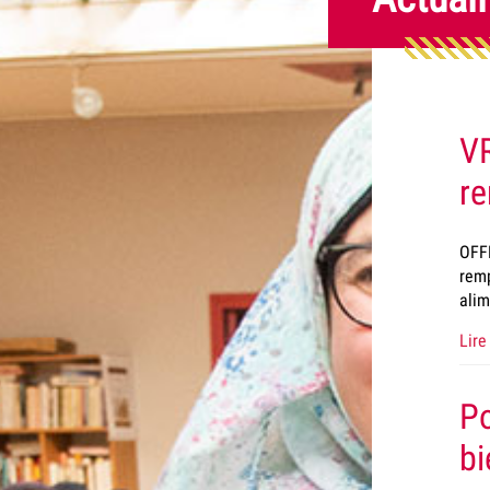
VR
r
OFFR
remp
alim
Lire 
Po
bi